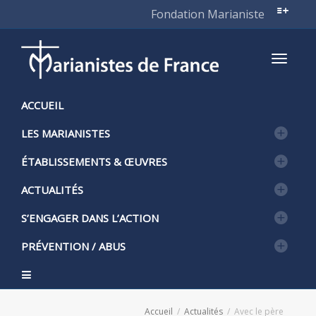
Fondation Marianiste
Active
ACCUEIL
LES MARIANISTES
naviga
ÉTABLISSEMENTS & ŒUVRES
ACTUALITÉS
S’ENGAGER DANS L’ACTION
PRÉVENTION / ABUS
Accueil
Actualités
Avec le père