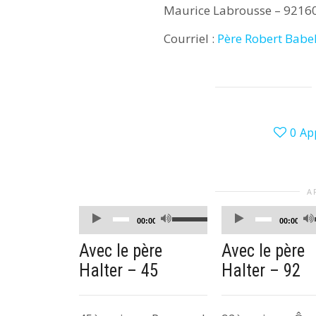
Maurice Labrousse – 9216
Courriel :
Père Robert Babe
0
Ap
A
Lecteur
Lecteur
Utilisez
00:00
00:00
audio
audio
les
Avec le père
Avec le père
flèches
Halter – 45
Halter – 92
haut/bas
pour
augmenter