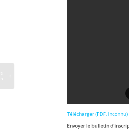
re
on
Télécharger (PDF, Inconnu)
Envoyer le bulletin d’inscri