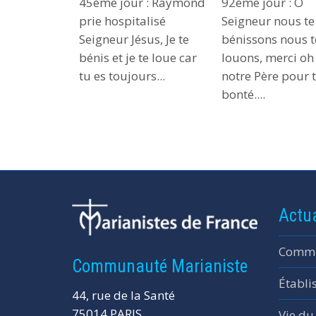
45ème jour : Raymond
92ème jour : Ô
ou
prie hospitalisé
Seigneur nous te
diminuer
Seigneur Jésus, Je te
bénissons nous t
le
bénis et je te loue car
louons, merci oh
volume.
tu es toujours...
notre Père pour 
bonté....
Actua
Commu
Communauté Marianiste
Établi
44, rue de la Santé
75014 PARIS
Vie du