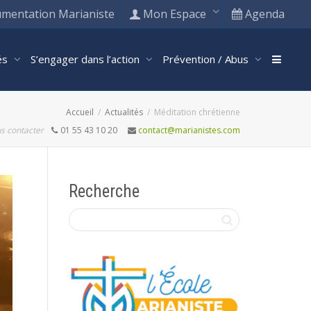
mentation Marianiste
Mon Espace
Agenda
tés
S’engager dans l’action
Prévention / Abus
Accueil
Actualités
Méditation chrétienne
s contacter
01 55 43 10 20
contact@marianistes.com
Recherche