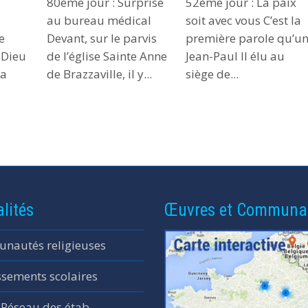
80ème jour : Surprise
52ème jour : La paix
ou
ou
ou
au bureau médical
soit avec vous C’est la
diminuer
diminuer
diminuer
e
Devant, sur le parvis
première parole qu’u
le
le
le
 Dieu
de l’église Sainte Anne
Jean-Paul II élu au
volume.
volume.
volume.
ta
de Brazzaville, il y...
siège de...
lités
Œuvres et Communa
nautés religieuses
ssements scolaires
 Réseau des étab.