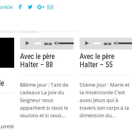
précie
RTICLES CONNEXES
Lecteur
Lecteur
Utilisez
Utilisez
00:00
00:00
audio
audio
les
les
Avec le père
Avec le père
flèches
flèches
Halter – 88
Halter – 55
haut/bas
haut/bas
pour
pour
augmenter
augmente
le
88ème jour : Tant de
55ème jour : Marie et
ou
ou
cadeaux La joie du
la miséricorde C’est
diminuer
diminuer
Seigneur nous
aussi Jésus qui à
le
le
appartient si nous le
travers son corps à la
volume.
volume.
voulons et si nous...
dimension du...
uvreté