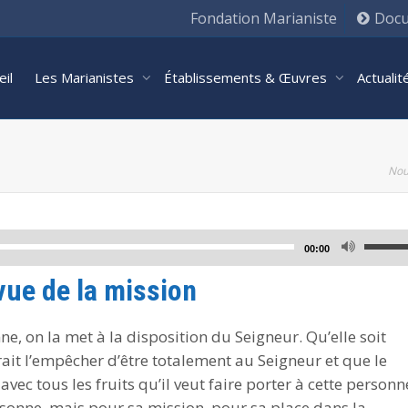
Fondation Marianiste
Docu
eil
Les Marianistes
Établissements & Œuvres
Actuali
Nou
Utilisez
00:00
les
vue de la mission
flèches
haut/bas
, on la met à la disposition du Seigneur. Qu’elle soit
pour
rait l’empêcher d’être totalement au Seigneur et que le
augmente
avec tous les fruits qu’il veut faire porter à cette personn
ou
sonne, mais pour sa mission, pour sa place dans la
diminuer