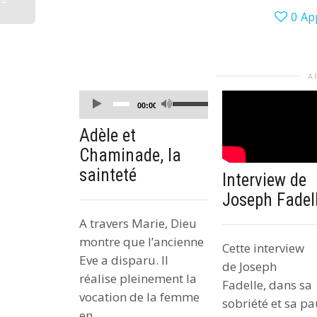
0
Ap
A
Lecteur
Utilisez
00:00
audio
les
Adèle et
flèches
Chaminade, la
haut/bas
sainteté
pour
Interview de
augmenter
Joseph Fadel
ou
A travers Marie, Dieu
diminuer
montre que l’ancienne
Cette interview
le
Eve a disparu. Il
de Joseph
volume.
réalise pleinement la
Fadelle, dans sa
vocation de la femme
sobriété et sa pa
en...