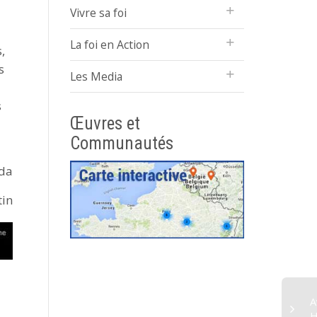
Vivre sa foi
La foi en Action
,
s
Les Media
s
Œuvres et
Communautés
da
tin
A
H