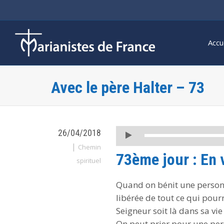
Accu
Avec le père Halter – 73
Lecteur
26/04/2018
audio
|
Chemin
73ème jour : En 
spirituel
Quand on bénit une personne
libérée de tout ce qui pour
Seigneur soit là dans sa vie 
On peut prier pour une per