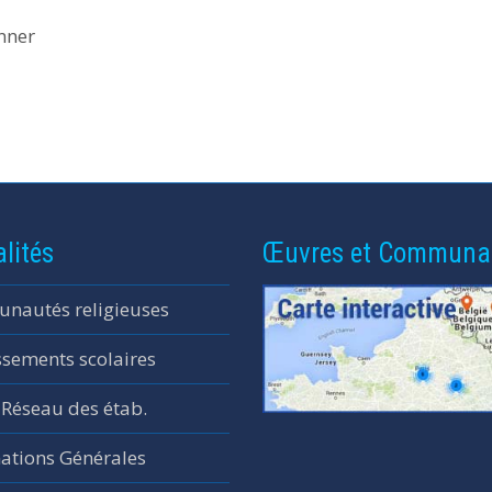
nner
lités
Œuvres et Communa
nautés religieuses
ssements scolaires
 Réseau des étab.
ations Générales