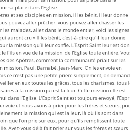
r sa place dans l’Eglise.
le
es et ses disciples en mission, il les bénit, il leur donne
volume.
us pouvez aller prêcher, vous pouvez aller chasser les
les malades, allez dans le monde entier, voici les signes
auront cru » Il les bénit, c’est-à-dire qu’il leur donne
our la mission qu’il leur confie. L’Esprit Saint leur est do
 le Fils en vue de la mission, de l’Eglise toute entière. Vou
tes des Apôtres, comment la communauté priait sur les
n mission, Paul, Barnabé, Jean-Marc. On les envoie en
mais ce n’est pas une petite prière simplement, on deman
eiller en eux toutes les grâces, tous les charismes, tous l
saires à la mission qui est la leur. Cette mission elle est
 dans l’Eglise. L’Esprit Saint est toujours envoyé, l’Espr
 envoie et nous avons à prier pour les frères et sœurs, po
einement la mission qui est la leur, là où ils sont dans
soin que l’on prie sur eux, pour qu’ils remplissent toute
le. Avez-vous déjà fait prier sur vous les frères et sœurs