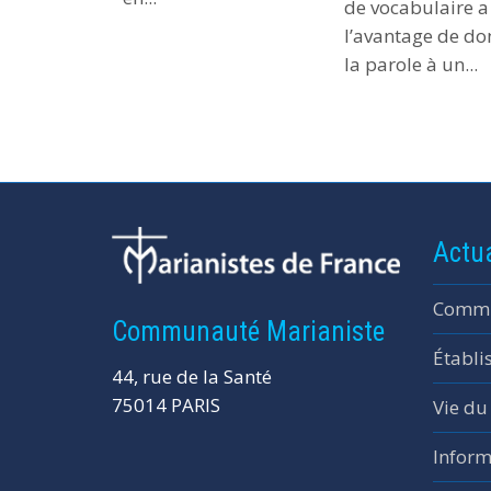
de vocabulaire a
l’avantage de do
la parole à un...
Actua
Commu
Communauté Marianiste
Établi
44, rue de la Santé
75014 PARIS
Vie du
Inform