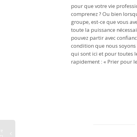
pour que votre vie professi
comprenez ? Ou bien lorsque
groupe, est-ce que vous ave
toute la puissance nécessa
pouvez partir avec confiance 
condition que nous soyons v
qui sont ici et pour toutes 
rapidement : « Prier pour le
re
72