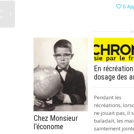
0
Ap
te
ie
A
En récréation
dosage des a
Pendant les
récréations, lorsq
ne jouait pas, il 
Chez Monsieur
baladait, les ma
l’économe
saintement jointe