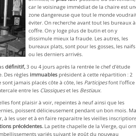
car le voisinage immédiat de la chaire est un
zone dangereuse que tout le monde voudrai
éviter. On recherche avant tout les bureaux à
coffre. On y loge plus de butin et on y
dissimule mieux la fraude. Les autres, les
bureaux plats, sont pour les gosses, les naïfs
ou les derniers arrivés.
pas
définitif,
3 ou 4 jours après la rentrée le chef d’étude
e. Des règles
immuables
président à cette répartition : 2
 sont jamais placés côte à côte, les
Participes
font l’office
ntercale entre les
Classiques
et les
Bestiaux
.
lles font plaisir à voir, repeintes à neuf ainsi que les
vernies, poissent délicieusement pendant un bon mois. Ma
, à les user et à en faire reparaitre les vieilles inscription
tions
précédentes.
La petite chapelle de la Vierge, qui or
mbellissements variés suivant le goût du nouveau