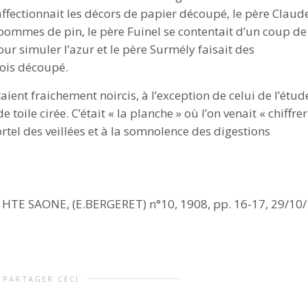
 affectionnait les décors de papier découpé, le père Claud
les pommes de pin, le père Fuinel se contentait d’un coup de
r simuler l’azur et le père Surmély faisait des
ois découpé.
ent fraichement noircis, à l’exception de celui de l’étud
 toile cirée. C’était « la planche » où l’on venait « chiffrer
tel des veillées et à la somnolence des digestions
TE SAONE, (E.BERGERET) n°10, 1908, pp. 16-17, 29/10
PARTAGER CECI