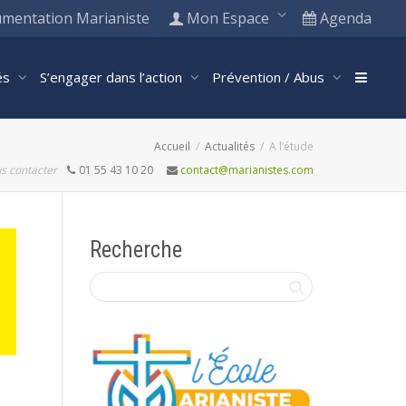
mentation Marianiste
Mon Espace
Agenda
tés
S’engager dans l’action
Prévention / Abus
Accueil
Actualités
A l’étude
s contacter
01 55 43 10 20
contact@marianistes.com
Recherche