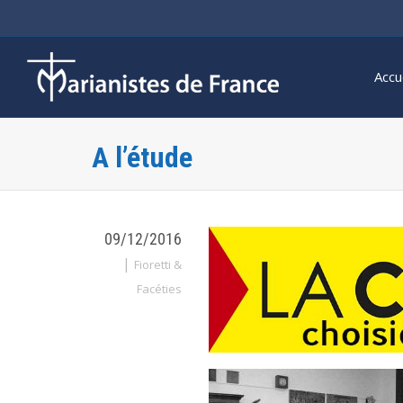
Accu
A l’étude
09/12/2016
|
Fioretti &
Facéties