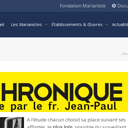
Fondation Marianiste
Docu
eil
Les Marianistes
Établissements & Œuvres
Actuali
Nou
A l’étude chacun choisit sa place suivant ses
affinités, le
plus loin
possible du surveillant,