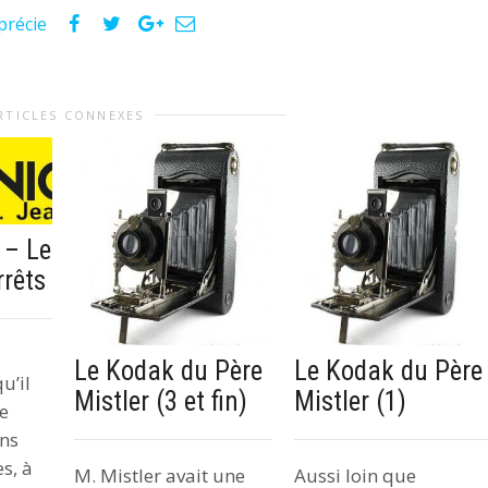
précie
RTICLES CONNEXES
 – Le
rrêts
Le Kodak du Père
Le Kodak du Père
u’il
Mistler (1)
Mistler (3 et fin)
se
ins
s, à
Aussi loin que
M. Mistler avait une