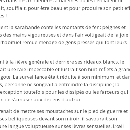
s dans des molletières à baleines ou les cerclaient de
t, soufflait, pour être beau et pour produire son petit ef
es !
ent la sarabande conte les montants de fer : peignes et
 des mains vigoureuses et dans l’air voltigeait de la joie
t l’habituel remue ménage de gens pressés qui font leurs
t à la fièvre générale et derrière ses rideaux blancs, le
it une raie impeccable et lustrait son huit-reflets à gra
ote. La surveillance était réduite à son minimum et da
 personne ne songeait à enfreindre la discipline ; la
is exception toutefois pour les dissipés ou les farceurs qui
n de s’amuser aux dépens d’autrui.
 venait de mettre ses moustaches sur le pied de guerre et
es belliqueuses devant son miroir, il savourait son
une langue voluptueuse sur ses lèvres sensuelles. L’œil