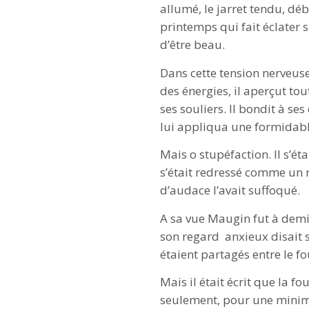
allumé, le jarret tendu, dé
printemps qui fait éclater so
d’être beau.
Dans cette tension nerveus
des énergies, il aperçut tou
ses souliers. Il bondit à ses
lui appliqua une formidabl
Mais o stupéfaction. Il s’ét
s’était redressé comme un r
d’audace l’avait suffoqué.
A sa vue Maugin fut à demi 
son regard anxieux disait s
étaient partagés entre le fo
Mais il était écrit que la f
seulement, pour une minime 