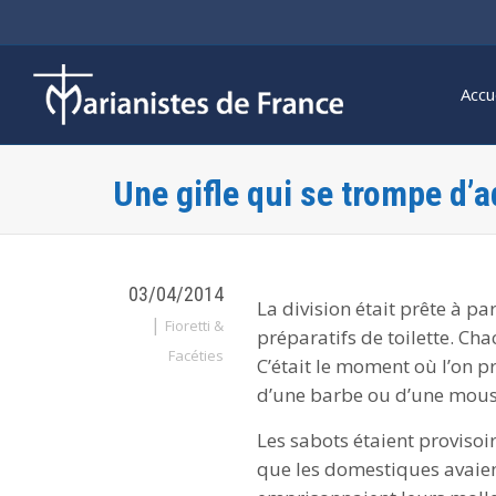
Accu
Une gifle qui se trompe d’
03/04/2014
La division était prête à p
|
Fioretti &
préparatifs de toilette. Cha
Facéties
C’était le moment où l’on p
d’une barbe ou d’une mous
Les sabots étaient provisoi
que les domestiques avaien