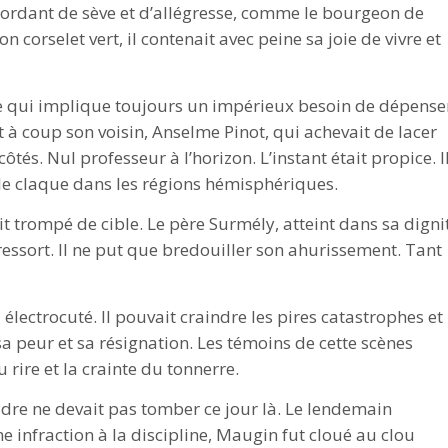
bordant de sève et d’allégresse, comme le bourgeon de
n corselet vert, il contenait avec peine sa joie de vivre et
e qui implique toujours un impérieux besoin de dépense
t à coup son voisin, Anselme Pinot, qui achevait de lacer
 côtés. Nul professeur à l’horizon. L’instant était propice. I
e claque dans les régions hémisphériques.
ait trompé de cible. Le père Surmély, atteint dans sa digni
essort. Il ne put que bredouiller son ahurissement. Tant
électrocuté. Il pouvait craindre les pires catastrophes et
a peur et sa résignation. Les témoins de cette scènes
u rire et la crainte du tonnerre.
oudre ne devait pas tomber ce jour là. Le lendemain
infraction à la discipline, Maugin fut cloué au clou