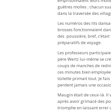
emprisonnaient leurs mollet
guêtres molles ; chacun suai
dans la traversée des villag
Les numéros des lits dansai
brosses fonctionnaient dans
des poussière, bref, c’étai
préparatifs de voyage.
Les professeurs participaien
père Wertz lui-même se créa
coups de manches de reding
ces minutes bien employées,
toilette primait tout. Je fa
perdent jamais une occasio
Maugin était de ceux-là. Il
après avoir grimacé des pos
triomphe en laissant errer 