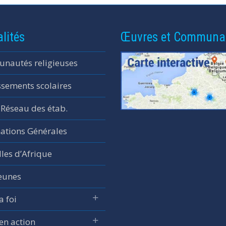
lités
Œuvres et Communa
nautés religieuses
ssements scolaires
 Réseau des étab.
ations Générales
les d’Afrique
jeunes
a foi
 en action