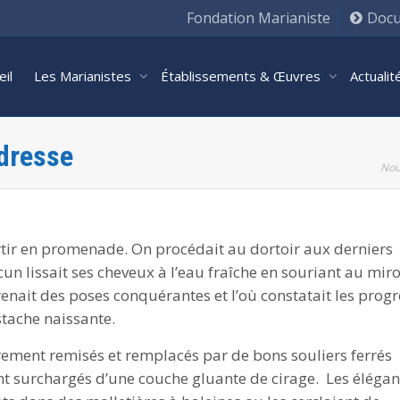
Fondation Marianiste
Docu
eil
Les Marianistes
Établissements & Œuvres
Actuali
adresse
Nou
artir en promenade. On procédait au dortoir aux derniers
cun lissait ses cheveux à l’eau fraîche en souriant au miro
renait des poses conquérantes et l’où constatait les progr
tache naissante.
rement remisés et remplacés par de bons souliers ferrés
t surchargés d’une couche gluante de cirage. Les élégan