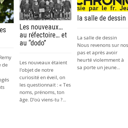
la salle de dessin
Les nouveaux…
res
au réfectoire… et
La salle de dessin
au “dodo”
Nous revenons sur no
pas et après avoir
t-Remy
heurté violemment à
Les nouveaux étaient
e de
sa porte un jeune...
l’objet de notre
curiosité en éveil, on
logés
les questionnait : « Tes
ts
noms, prénoms, ton
âge. D’où viens-tu ?...