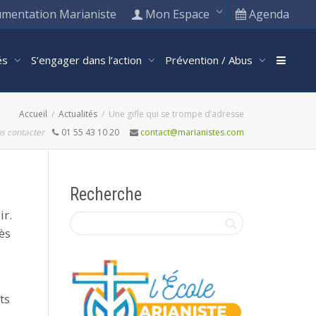
mentation Marianiste
Mon Espace
Agenda
tés
S’engager dans l’action
Prévention / Abus
Accueil
Actualités
Une gifle qui se trompe d’adresse
s contacter
01 55 43 10 20
contact@marianistes.com
Recherche
ir.
ès
ts