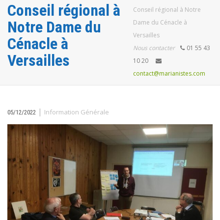
Conseil régional à
Conseil régional à Notre
Notre Dame du
Dame du Cénacle à
Versailles
Cénacle à
Nous contacter
01 55 43
Versailles
10 20
contact@marianistes.com
|
Information Générale
05/12/2022