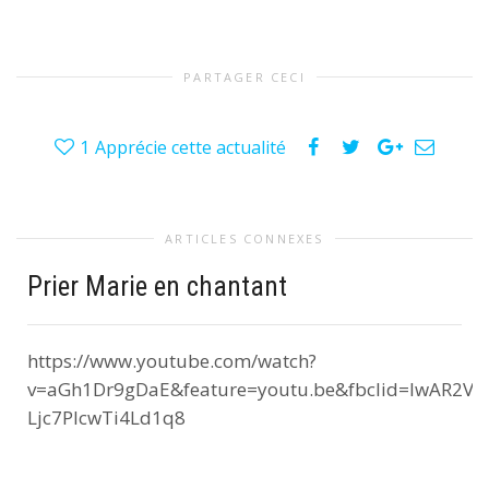
PARTAGER CECI
1
Apprécie cette actualité
ARTICLES CONNEXES
Prier Marie en chantant
https://www.youtube.com/watch?
v=aGh1Dr9gDaE&feature=youtu.be&fbclid=IwAR2V
Ljc7PIcwTi4Ld1q8