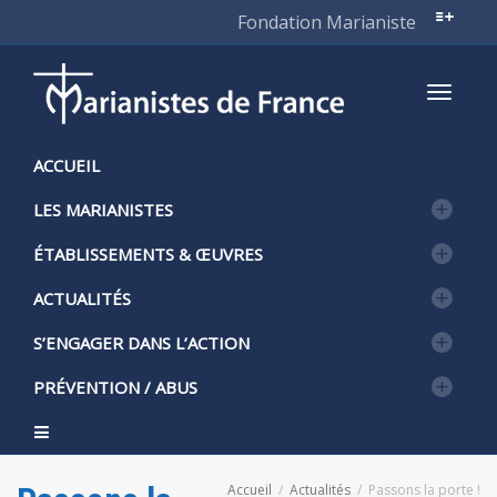
Fondation Marianiste
Active
ACCUEIL
LES MARIANISTES
naviga
ÉTABLISSEMENTS & ŒUVRES
ACTUALITÉS
S’ENGAGER DANS L’ACTION
PRÉVENTION / ABUS
Accueil
Actualités
Passons la porte !