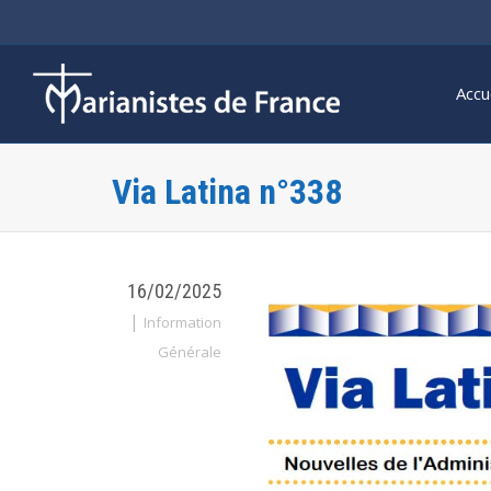
Accu
Via Latina n°338
16/02/2025
|
Information
Générale