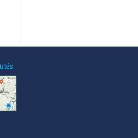
gagner le monde...
utés