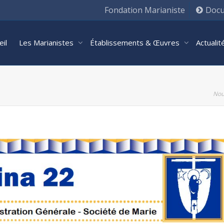
Fondation Marianiste
Docu
eil
Les Marianistes
Établissements & Œuvres
Actuali
Nou