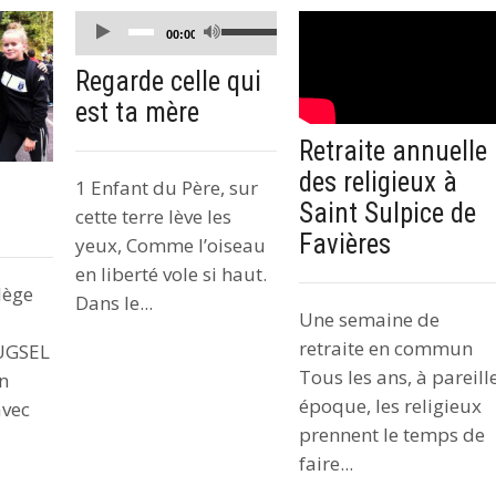
Lecteur
Utilisez
00:00
audio
les
Regarde celle qui
flèches
est ta mère
haut/bas
pour
Retraite annuelle
augmenter
des religieux à
1 Enfant du Père, sur
ou
Saint Sulpice de
cette terre lève les
diminuer
Favières
yeux, Comme l’oiseau
le
en liberté vole si haut.
volume.
lège
Dans le...
Une semaine de
retraite en commun
 UGSEL
Tous les ans, à pareill
en
époque, les religieux
avec
prennent le temps de
faire...