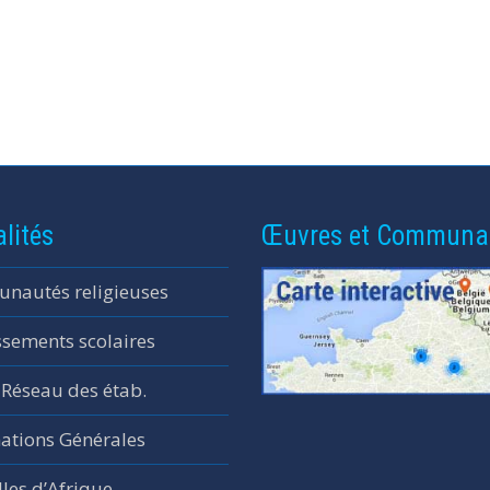
lités
Œuvres et Communa
nautés religieuses
ssements scolaires
 Réseau des étab.
ations Générales
les d’Afrique