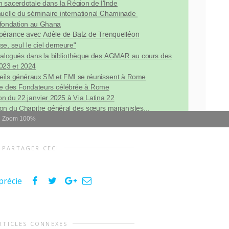
Zoom
100%
PARTAGER CECI
précie
RTICLES CONNEXES