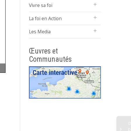
Vivre sa foi
La foi en Action
Les Media
Œuvres et
Communautés
D
p