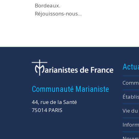
Bordeaux.
Réjouissons-nous...
Actua
Commu
Communauté Marianiste
Établi
44, rue de la Santé
75014 PARIS
Vie du
Inform
Nouvel