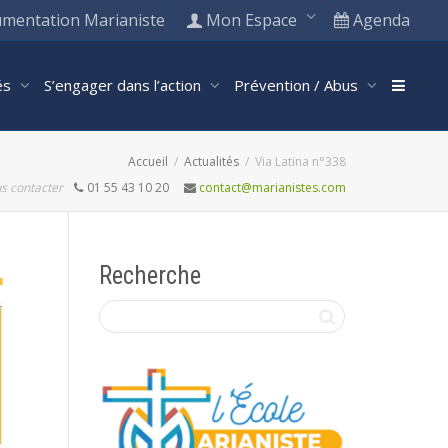
mentation Marianiste
Mon Espace
Agenda
tés
S’engager dans l’action
Prévention / Abus
Accueil
Actualités
Via Latina n°338
s contacter
01 55 43 10 20
contact@marianistes.com
Recherche