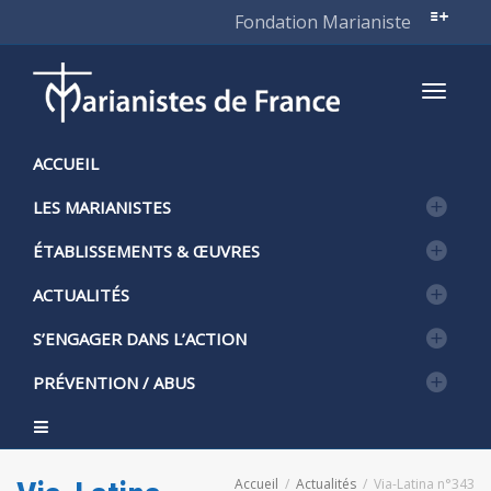
Fondation Marianiste
Active
ACCUEIL
LES MARIANISTES
naviga
ÉTABLISSEMENTS & ŒUVRES
ACTUALITÉS
S’ENGAGER DANS L’ACTION
PRÉVENTION / ABUS
Accueil
Actualités
Via-Latina n°343