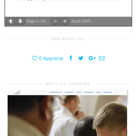
Page
1
/
16
Zoom
100%
PARTAGER CECI
0
Apprécie
ARTICLES CONNEXES