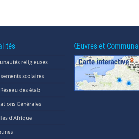
lités
Œuvres et Communa
nautés religieuses
ssements scolaires
 Réseau des étab.
ations Générales
les d’Afrique
jeunes