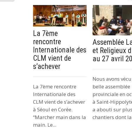
La 7ème
rencontre
Assemblée La
Internationale des
et Religieux 
CLM vient de
au 27 avril 2
s’achever
Nous avons vécu
belle assemblée
La 7ème rencontre
provinciale en o
Internationale des
à Saint-Hippolyt
CLM vient de s’achever
a abouti sur plu
à Séoul en Corée.
chantiers dont la.
“Marcher main dans la
main. Le...