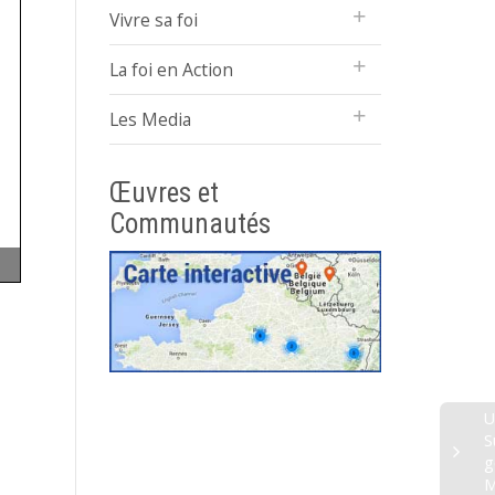
Vivre sa foi
La foi en Action
Les Media
Œuvres et
Communautés
U
S
g
M