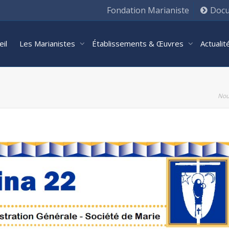
Fondation Marianiste
Docu
eil
Les Marianistes
Établissements & Œuvres
Actuali
Nou