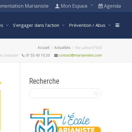
mentation Marianiste
Mon Espace
Agenda
tés
S’engager dans l’action
Prévention / Abus
Accueil
Actualités
Via Latina n°333
s contacter
01 55 43 10 20
contact@marianistes.com
Recherche