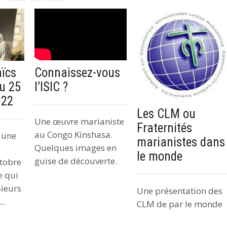
ïcs
Connaissez-vous
du 25
l’ISIC ?
022
Les CLM ou
Une œuvre marianiste
Fraternités
au Congo Kinshasa.
 une
marianistes dans
Quelques images en
le monde
guise de découverte.
ctobre
e qui
sieurs
Une présentation des
..
CLM de par le monde