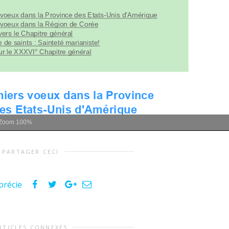
Zoom
100%
PARTAGER CECI
précie
RTICLES CONNEXES