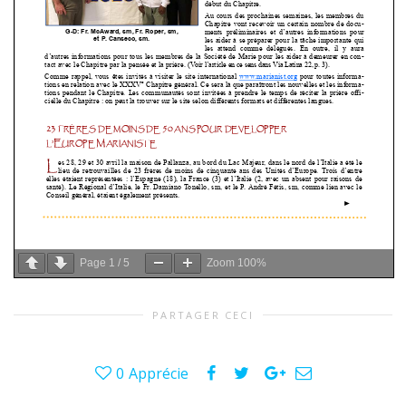
Page
1
/
5
Zoom
100%
PARTAGER CECI
0
Apprécie