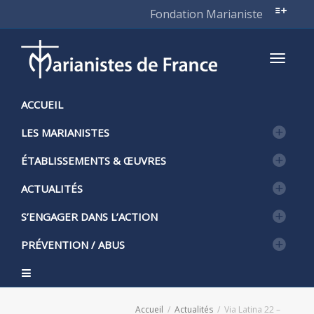
Fondation Marianiste
Active
ACCUEIL
LES MARIANISTES
naviga
ÉTABLISSEMENTS & ŒUVRES
ACTUALITÉS
S’ENGAGER DANS L’ACTION
PRÉVENTION / ABUS
Accueil
Actualités
Via Latina 22 –