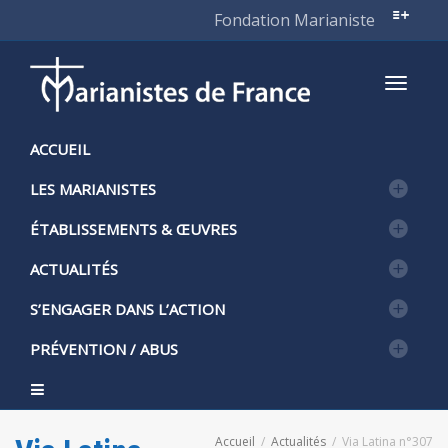
Fondation Marianiste
Active
ACCUEIL
LES MARIANISTES
naviga
ÉTABLISSEMENTS & ŒUVRES
ACTUALITÉS
S’ENGAGER DANS L’ACTION
PRÉVENTION / ABUS
Accueil
Actualités
Via Latina n°307