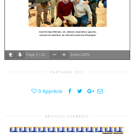
Page
1
/
10
Zoom
100%
PARTAGER CECI
0
Apprécie
ARTICLES CONNEXES