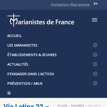
Fondation Marianiste
Active
ACCUEIL
LES MARIANISTES
naviga
ÉTABLISSEMENTS & ŒUVRES
ACTUALITÉS
S’ENGAGER DANS L’ACTION
PRÉVENTION / ABUS
Via Latina 22 –
Accueil
Actualités
Via Latina