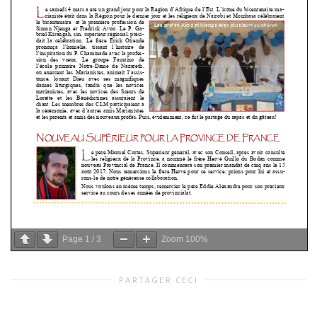
Page
1
/
3
Zoom
100%
PARTAGER CECI