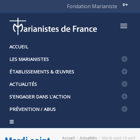
Fondation Marianiste
Active
ACCUEIL
LES MARIANISTES
naviga
ÉTABLISSEMENTS & ŒUVRES
ACTUALITÉS
S’ENGAGER DANS L’ACTION
PRÉVENTION / ABUS
Accueil
Actualités
Mardi saint 16 avril