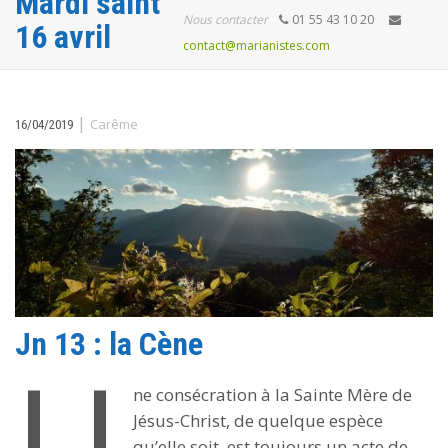
Mardi saint
Nous contacter
01 55 43 10 20
16 avril
contact@marianistes.com
|
Carême
16/04/2019
Jn 13 : la Cène
U
ne consécration à la Sainte Mère de
Jésus-Christ, de quelque espèce
qu’elle soit, est toujours un acte de