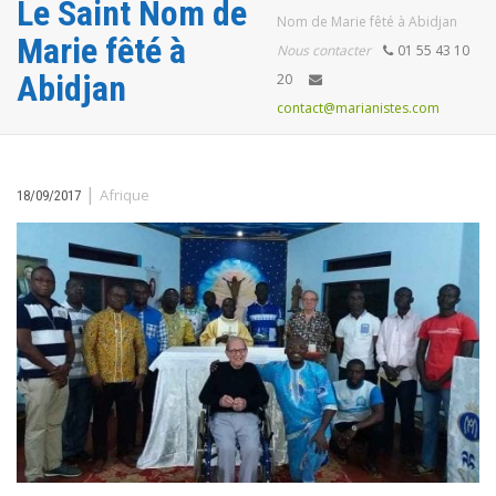
Le Saint Nom de
Nom de Marie fêté à Abidjan
Marie fêté à
Nous contacter
01 55 43 10
Abidjan
20
contact@marianistes.com
|
Afrique
18/09/2017