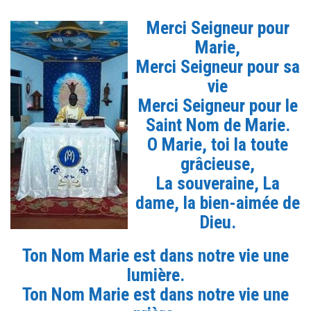
Merci Seigneur pour
Marie,
Merci Seigneur pour sa
vie
Merci Seigneur pour le
Saint Nom de Marie.
O Marie, toi la toute
grâcieuse,
La souveraine, La
dame, la bien-aimée de
Dieu.
Ton Nom Marie est dans notre vie une
lumière.
Ton Nom Marie est dans notre vie une