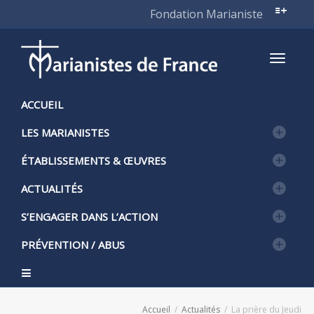
Fondation Marianiste
Active
ACCUEIL
LES MARIANISTES
naviga
ÉTABLISSEMENTS & ŒUVRES
ACTUALITÉS
S’ENGAGER DANS L’ACTION
PRÉVENTION / ABUS
Accueil
Actualités
La prière du Jeudi