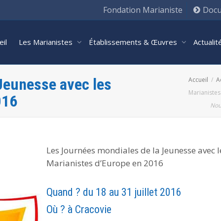
Fondation Marianiste
Docu
eil
Les Marianistes
Établissements & Œuvres
Actuali
Jeunesse avec les
Accueil
A
Marianistes
016
Nou
Les Journées mondiales de la Jeunesse avec l
Marianistes d’Europe en 2016
Quand ?
du 18 au 31 juillet 2016
Où ? à Cracovie