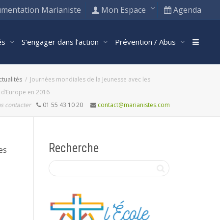
mentation Marianiste
Mon Espace
Agenda
tés
S’engager dans l’action
Prévention / Abus
ctualités
Journées mondiales de la Jeunesse avec les
 d’Europe en 2016
s contacter
01 55 43 10 20
contact@marianistes.com
Recherche
es