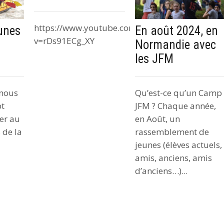
https://www.youtube.com/watch?
unes
En août 2024, en
v=rDs91ECg_XY
Normandie avec
les JFM
 nous
Qu’est-ce qu’un Camp
pt
JFM ? Chaque année,
per au
en Août, un
 de la
rassemblement de
jeunes (élèves actuels,
amis, anciens, amis
d’anciens…)...