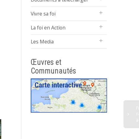
Vivre sa foi
La foi en Action
Les Media
Œuvres et
Communautés
F
F
à