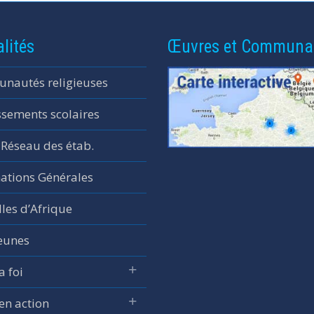
lités
Œuvres et Communa
nautés religieuses
ssements scolaires
 Réseau des étab.
ations Générales
les d’Afrique
jeunes
a foi
 en action