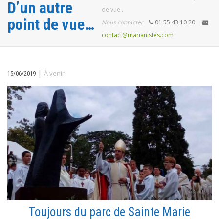
D’un autre
de vue…
point de vue…
Nous contacter
01 55 43 10 20
contact@marianistes.com
|
À venir
15/06/2019
Toujours du parc de Sainte Marie