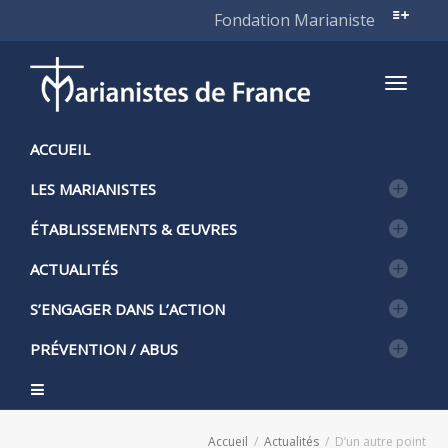
Fondation Marianiste
Active
ACCUEIL
LES MARIANISTES
naviga
ÉTABLISSEMENTS & ŒUVRES
ACTUALITÉS
S’ENGAGER DANS L’ACTION
PRÉVENTION / ABUS
Accueil
Actualités
D’un autre point