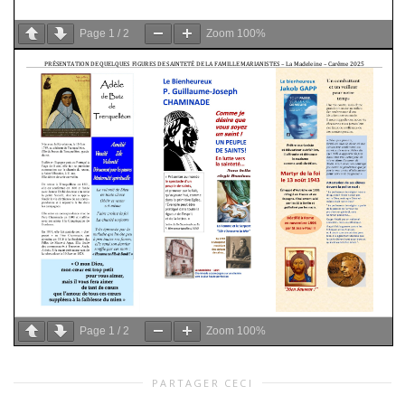
Page
1
/
2
Zoom
100%
Page
1
/
2
Zoom
100%
PARTAGER CECI