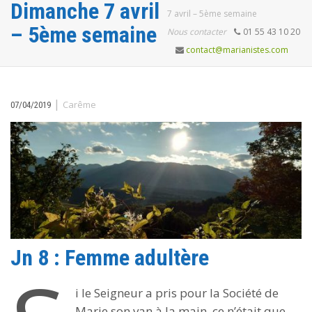
Dimanche 7 avril
7 avril – 5ème semaine
– 5ème semaine
Nous contacter
01 55 43 10 20
contact@marianistes.com
|
Carême
07/04/2019
Jn 8 : Femme adultère
i le Seigneur a pris pour la Société de
Marie son van à la main, ce n’était que