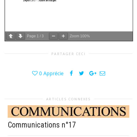
Page
1
/
3
Zoom
100%
PARTAGER CECI
0
Apprécie
ARTICLES CONNEXES
Communications n°17