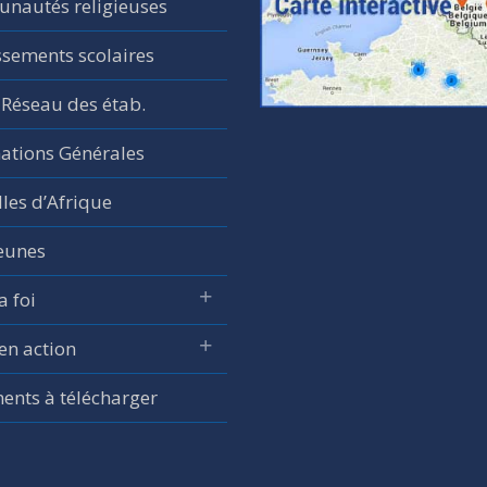
nautés religieuses
ssements scolaires
 Réseau des étab.
ations Générales
les d’Afrique
jeunes
a foi
 en action
nts à télécharger