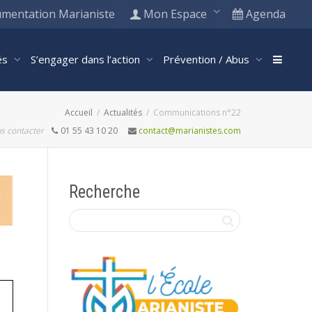
mentation Marianiste
Mon Espace
Agenda
tés
S’engager dans l’action
Prévention / Abus
Accueil
Actualités
Communications n°22
s contacter
01 55 43 10 20
contact@marianistes.com
Recherche