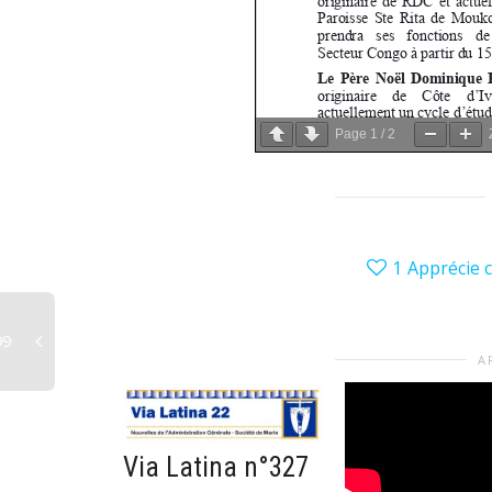
Page
1
/
2
1
Apprécie c
99
A
Via Latina n°327