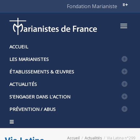
Fondation Marianiste
Active
ACCUEIL
LES MARIANISTES
naviga
ÉTABLISSEMENTS & ŒUVRES
ACTUALITÉS
S’ENGAGER DANS L’ACTION
PRÉVENTION / ABUS
Accueil
Actualités
Via Latina n°299