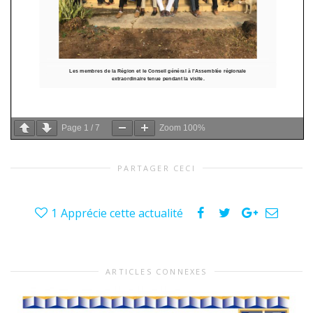
Page
1
/
7
Zoom
100%
PARTAGER CECI
1
Apprécie cette actualité
ARTICLES CONNEXES