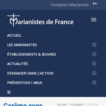
Fondation Marianiste
Active
ACCUEIL
LES MARIANISTES
naviga
ÉTABLISSEMENTS & ŒUVRES
ACTUALITÉS
S’ENGAGER DANS L’ACTION
PRÉVENTION / ABUS
Carême avec
Accueil
Actualités
Carême