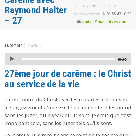
avec Raymond Halter – 27
Raymond Halter
Nous contacter
01 55 43 10 20
– 27
contact@marianistes.com
|
Carême
11/03/2018
Lecteur
00:00
audio
27ème jour de carême : le Christ
au service de la vie
La rencontre du Christ avec les malades, est souvent
le surgissement d’une existence nouvelle. Il les prend
sans les juger, au niveau où ils sont. Je crois que c’est
important cela, sans les juger tels qu’ils sont.
Le lépreux, il le reçoit dans ce rejet de la société qu’il