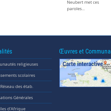
Neubert met ces
paroles...
lités
Œuvres et Communa
nautés religieuses
ssements scolaires
 Réseau des étab.
ations Générales
les d’Afrique