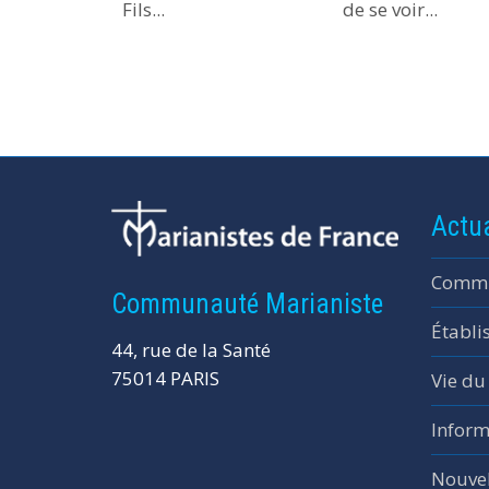
Fils...
de se voir...
Actua
Commu
Communauté Marianiste
Établi
44, rue de la Santé
75014 PARIS
Vie du
Inform
Nouvel