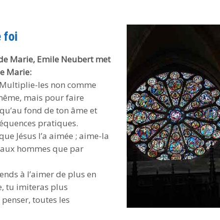
le
volume.
 foi
s de Marie, Emile Neubert met
e Marie:
i. Multiplie-les non comme
même, mais pour faire
usqu’au fond de ton âme et
séquences pratiques.
que Jésus l’a aimée ; aime-la
ée aux hommes que par
ends à l’aimer de plus en
, tu imiteras plus
penser, toutes les