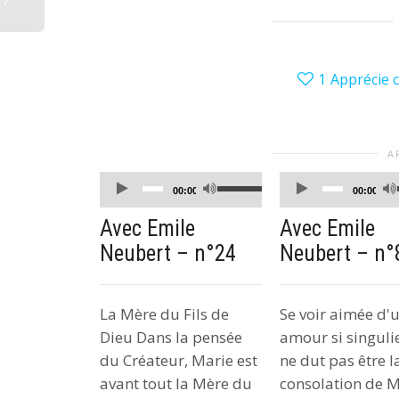
17
1
Apprécie c
A
Lecteur
Lecteur
Utilisez
00:00
00:00
audio
audio
les
Avec Emile
Avec Emile
flèches
Neubert – n°24
Neubert – n°
haut/bas
pour
augmenter
La Mère du Fils de
Se voir aimée d'
ou
Dieu Dans la pensée
amour si singuli
diminuer
du Créateur, Marie est
ne dut pas être l
le
avant tout la Mère du
consolation de M
volume.