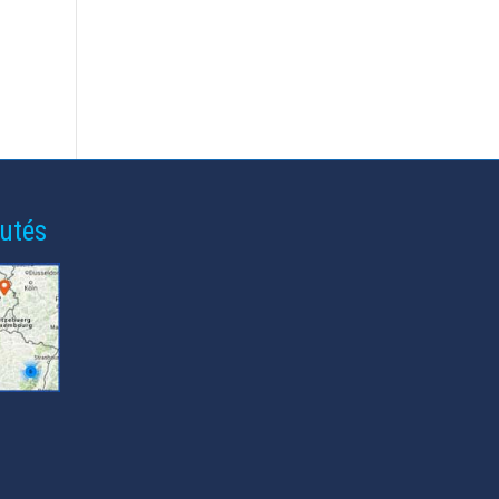
Neubert met ces
met ces paroles sur la
paroles...
bouche...
utés