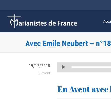
Accu
Avec Emile Neubert – n°18
Lecteur
19/12/2018
audio
|
Avent
En Avent avec 