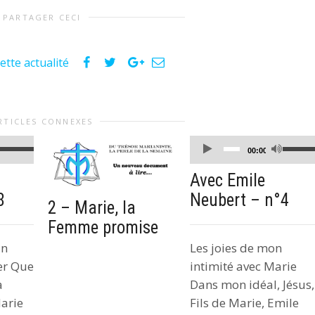
PARTAGER CECI
ette actualité
RTICLES CONNEXES
Lecteur
Utilisez
Utilisez
00:00
audio
les
les
Avec Emile
flèches
flèches
8
Neubert – n°4
haut/bas
haut/bas
2 – Marie, la
pour
pour
Femme promise
augmenter
augmente
un
Les joies de mon
ou
ou
er Que
intimité avec Marie
diminuer
diminuer
a
Dans mon idéal, Jésus,
le
le
arie
Fils de Marie, Emile
volume.
volume.