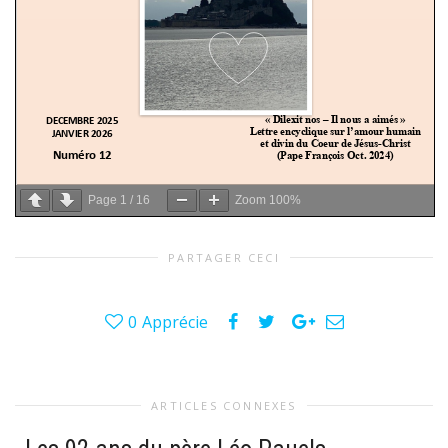
Page
1
/
16
Zoom
100%
PARTAGER CECI
0
Apprécie
ARTICLES CONNEXES