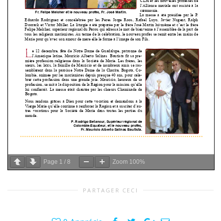
Page
1
/
8
Zoom
100%
PARTAGER CECI