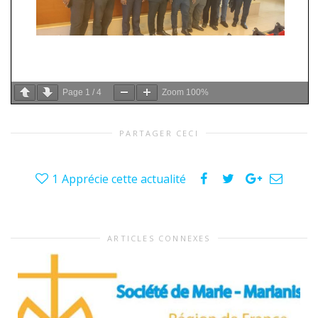
Page
1
/
4
Zoom
100%
PARTAGER CECI
1
Apprécie cette actualité
ARTICLES CONNEXES