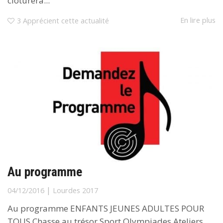
clôturera...
En lire plus
3
Apprécient cette actualité
Au programme
|
04/12/2016
Lourdes 2017
Au programme ENFANTS JEUNES ADULTES POUR
TOUS Chasse au trésor Sport Olympiades Ateliers