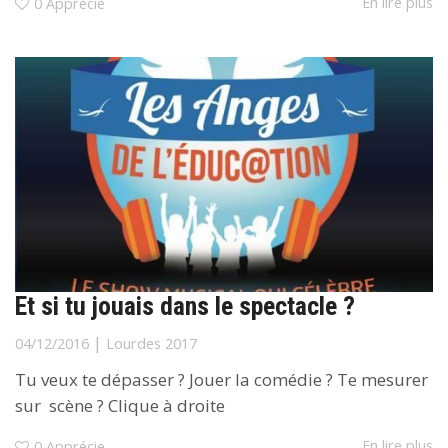
En lire plus
0
Apprécie
Et si tu jouais dans le spectacle ?
|
04/12/2016
Lourdes 2017
Tu veux te dépasser ? Jouer la comédie ? Te mesurer
sur scène ? Clique à droite
En lire plus
0
Apprécie