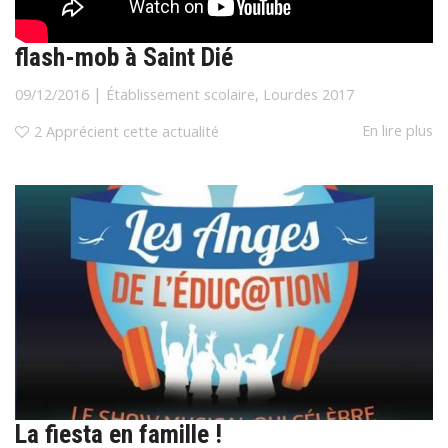
flash-mob à Saint Dié
|
09/12/2016
Établissement scolaire
,
Lourdes 2017
En lire plus
2
Apprécient cette actualité
La fiesta en famille !