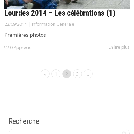
Lourdes 2014 – Les célébrations (1)
|
22/09/2014
Information Générale
Premières photos
En lire plus
0
Apprécie
«
1
2
3
»
Recherche