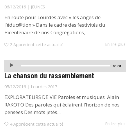
|
06/12/2016
JEUNES
En route pour Lourdes avec « les anges de
l’éduc@tion » Dans le cadre des festivités du
Bicentenaire de nos Congrégations,...
En lire plus
2
Apprécient cette actualité
Lecteur
00:00
audio
La chanson du rassemblement
|
05/12/2016
Lourdes 2017
EXPLORATEURS DE VIE Paroles et musiques Alain
RAKOTO Des paroles qui éclairent l’horizon de nos
pensées Des mots jetés...
En lire plus
4
Apprécient cette actualité