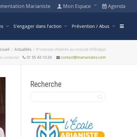
mentation Marianiste
Mon Espace
Agenda
tés
S’engager dans l’action
Prévention / Abus
ccueil
Actualités
Promesse d’entrée au noviciat d’Abidjan
s contacter
01 55 43 10 20
contact@marianistes.com
Recherche