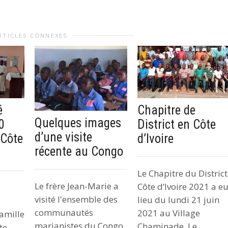
RTICLES CONNEXES
é
Chapitre de
Quelques images
0
District en Côte
d’une visite
 Côte
d’Ivoire
récente au Congo
Le Chapitre du District
Le frère Jean-Marie a
Côte d’Ivoire 2021 a e
visité l'ensemble des
lieu du lundi 21 juin
communautés
2021 au Village
amille
marianistes du Congo
Chaminade. Le...
te