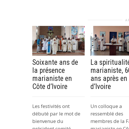
A
Soixante ans de
La spiritualit
la présence
marianiste, 6
marianiste en
ans après en
Côte d’Ivoire
d’Ivoire
Les festivités ont
Un colloque a
débuté par le mot de
ressemblé des
bienvenue du
membres de la F
président comité
marianiste en Cô