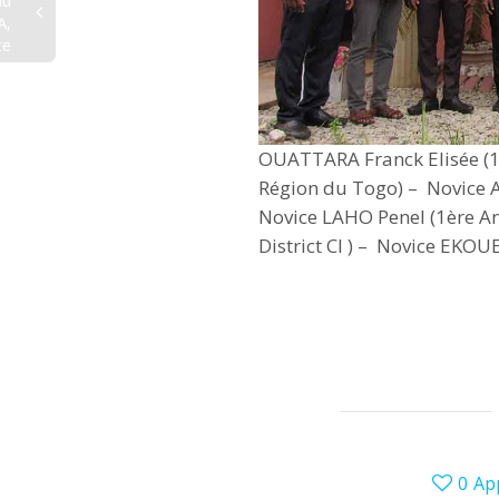
du
A,
te
OUATTARA Franck Elisée (1è
Région du Togo) – Novice A
Novice LAHO Penel (1ère A
District CI ) – Novice EKOU
0
Ap