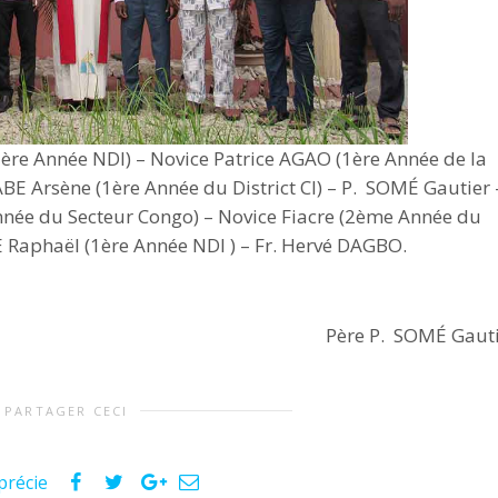
re Année NDI) – Novice Patrice AGAO (1ère Année de la
BE Arsène (1ère Année du District CI) – P. SOMÉ Gautier 
nnée du Secteur Congo) – Novice Fiacre (2ème Année du
E Raphaël (1ère Année NDI ) – Fr. Hervé DAGBO.
Père P. SOMÉ Gaut
PARTAGER CECI
précie