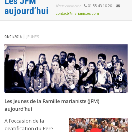
Les JFM
Nous contacter
01 55 43 10 20
aujourd’hui
contact@marianistes.com
|
JEUNES
04/01/2016
Les Jeunes de la Famille marianiste (JFM)
aujourd’hui
A l’occasion de la
béatification du Père