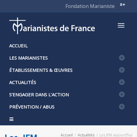
Fondation Marianiste
Active
ACCUEIL
LES MARIANISTES
naviga
ÉTABLISSEMENTS & ŒUVRES
ACTUALITÉS
S’ENGAGER DANS L’ACTION
PRÉVENTION / ABUS
Accueil
Actualités
Les JFM aujourd’hui