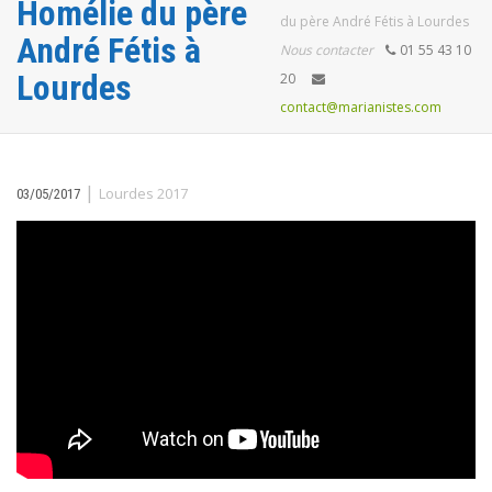
Homélie du père
du père André Fétis à Lourdes
André Fétis à
Nous contacter
01 55 43 10
Lourdes
20
contact@marianistes.com
|
Lourdes 2017
03/05/2017