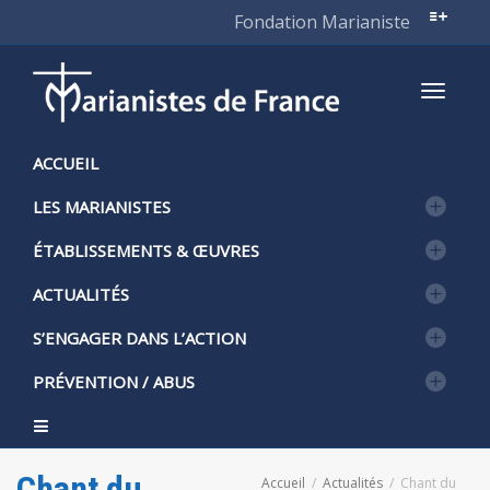
Fondation Marianiste
Active
ACCUEIL
LES MARIANISTES
naviga
ÉTABLISSEMENTS & ŒUVRES
ACTUALITÉS
S’ENGAGER DANS L’ACTION
PRÉVENTION / ABUS
Chant du
Accueil
Actualités
Chant du