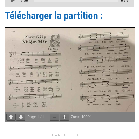
00:00
00:00
audio
Télécharger la partition :
Page
1
/
1
Zoom
100%
PARTAGER CECI