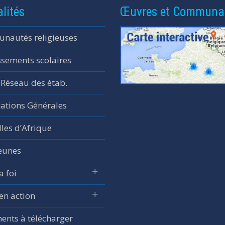
lités
Œuvres et Communa
nautés religieuses
ssements scolaires
 Réseau des étab.
ations Générales
les d’Afrique
jeunes
a foi
 en action
nts à télécharger