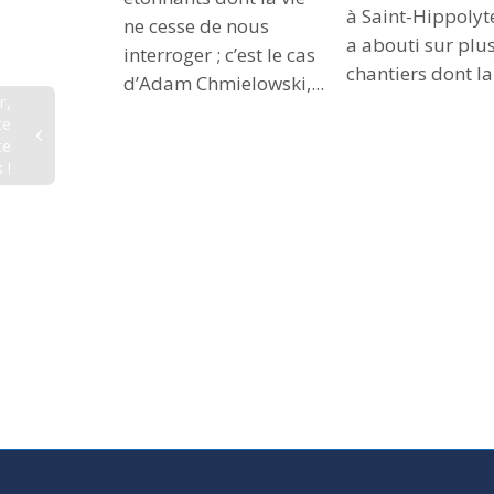
à Saint-Hippolyt
ne cesse de nous
a abouti sur plu
interroger ; c’est le cas
chantiers dont la.
d’Adam Chmielowski,...
r,
te
te
 !