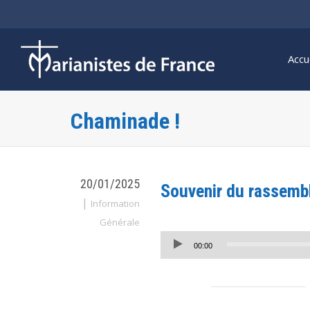
Accu
Chaminade !
20/01/2025
Souvenir du rassemb
|
Information
Lecteur
Générale
audio
00:00