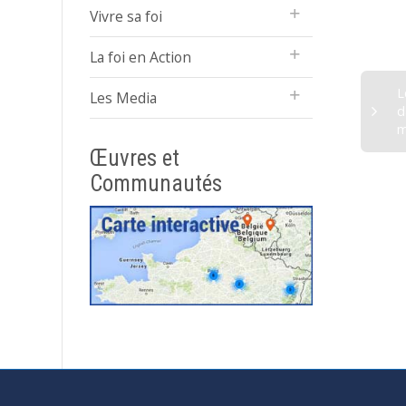
CM2 de l’école sont
jours de réflexion
Vivre sa foi
partis en...
commune avec comme
La foi en Action
sujet central l’Europe
Marianiste
L
Les Media
d
m
Œuvres et
Communautés