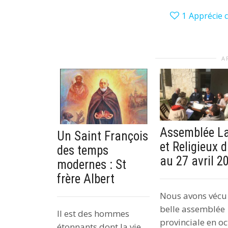
1
Apprécie c
A
Assemblée La
Un Saint François
et Religieux 
des temps
au 27 avril 2
modernes : St
frère Albert
Nous avons vécu
belle assemblée
Il est des hommes
provinciale en o
étonnants dont la vie