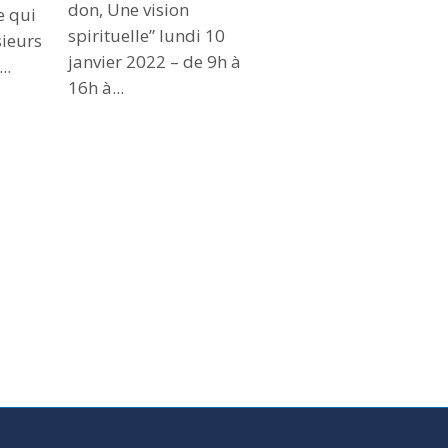
don, Une vision
e qui
spirituelle” lundi 10
sieurs
janvier 2022 – de 9h à
..
16h à...