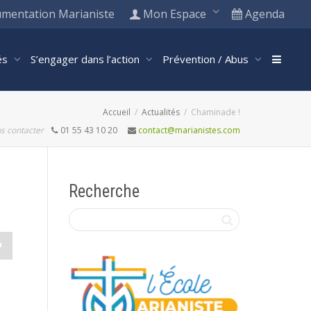
mentation Marianiste
Mon Espace
Agenda
tés
S’engager dans l’action
Prévention / Abus
Accueil
Actualités
Chaminade !
s contacter
01 55 43 10 20
contact@marianistes.com
Recherche