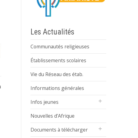
r
Les Actualités
Communautés religieuses
Établissements scolaires
Vie du Réseau des étab.
Réunion des
Dans la cité des
u
supérieurs
Informations générales
étoiles !
marianistes
Infos jeunes
d’Europe
F
La semaine du 14 au
Nouvelles d’Afrique
18 mars 2016 les
Ils se retrouvent à
Documents à télécharger
classes de CM1/CM2 et
Madrid pour quelques