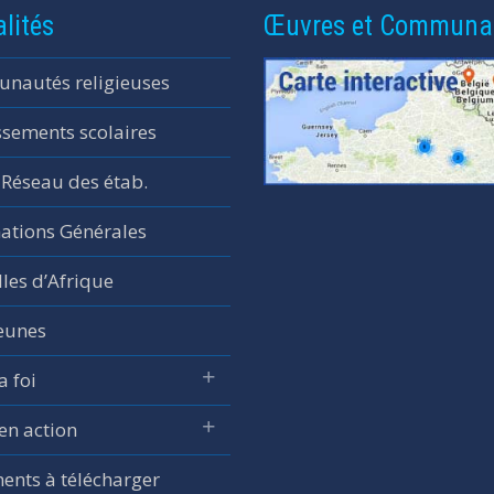
lités
Œuvres et Communa
nautés religieuses
ssements scolaires
 Réseau des étab.
ations Générales
les d’Afrique
jeunes
a foi
 en action
nts à télécharger