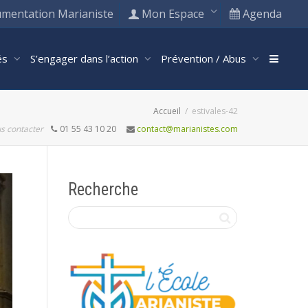
mentation Marianiste
Mon Espace
Agenda
tés
S’engager dans l’action
Prévention / Abus
Accueil
estivales-42
s contacter
01 55 43 10 20
contact@marianistes.com
Recherche