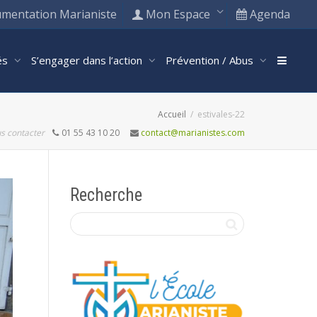
mentation Marianiste
Mon Espace
Agenda
tés
S’engager dans l’action
Prévention / Abus
Accueil
estivales-22
s contacter
01 55 43 10 20
contact@marianistes.com
Recherche