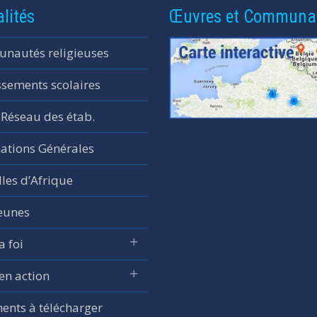
lités
Œuvres et Communa
nautés religieuses
ssements scolaires
 Réseau des étab.
ations Générales
les d’Afrique
jeunes
a foi
 en action
nts à télécharger