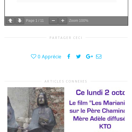
Page
1
/
11
Zoom
100%
PARTAGER CECI
0
Apprécie
ARTICLES CONNEXES