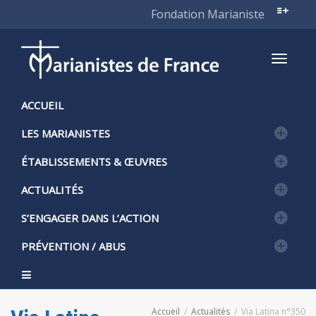
Fondation Marianiste
Active
ACCUEIL
LES MARIANISTES
naviga
ÉTABLISSEMENTS & ŒUVRES
ACTUALITÉS
S’ENGAGER DANS L’ACTION
PRÉVENTION / ABUS
Accueil
Actualités
Via Latina n°350