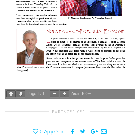
Page
1
/
4
Zoom
100%
PARTAGER CECI
0
Apprécie