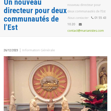
Un nouveau
nouveau directeur pour
directeur pour deux
deux communautés de l’Est
communautés de
Nous contacter
01 55 43
10 20
l’Est
contact@marianistes.com
|
Information Générale
26/12/2023