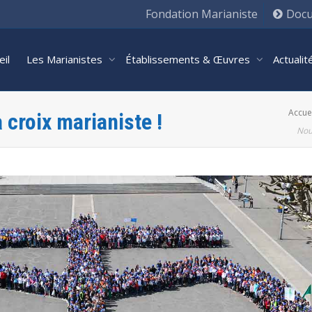
Fondation Marianiste
Docu
eil
Les Marianistes
Établissements & Œuvres
Actuali
Accue
 croix marianiste !
Nou