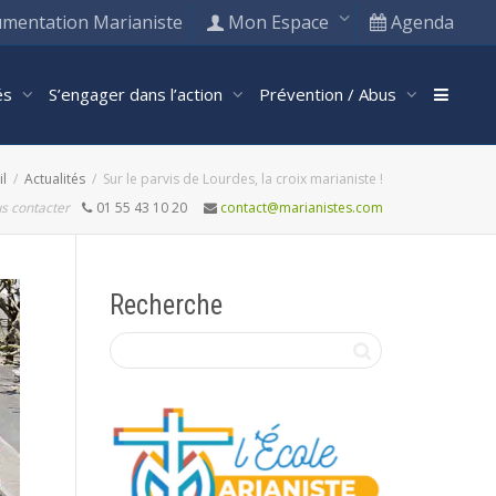
mentation Marianiste
Mon Espace
Agenda
tés
S’engager dans l’action
Prévention / Abus
il
Actualités
Sur le parvis de Lourdes, la croix marianiste !
s contacter
01 55 43 10 20
contact@marianistes.com
Recherche