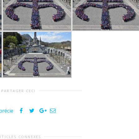
PARTAGER CECI
précie
RTICLES CONNEXES