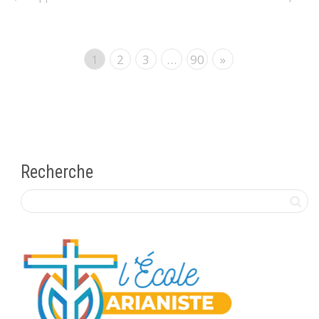
1
2
3
…
90
»
Recherche