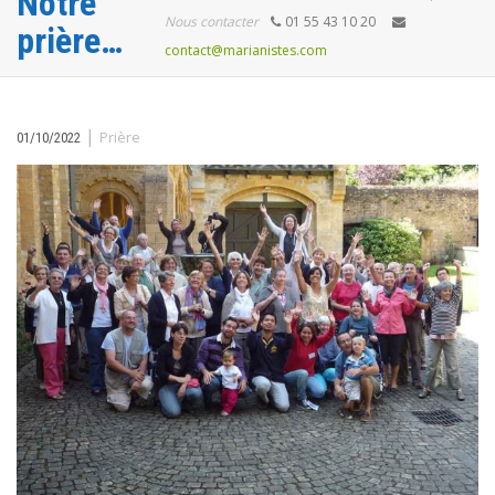
Notre
Nous contacter
01 55 43 10 20
prière…
contact@marianistes.com
|
Prière
01/10/2022