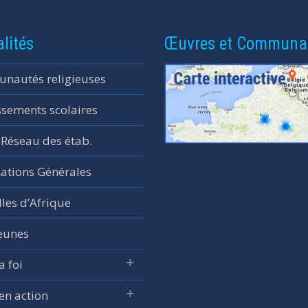
lités
Œuvres et Communa
nautés religieuses
ssements scolaires
 Réseau des étab.
ations Générales
les d’Afrique
jeunes
a foi
 en action