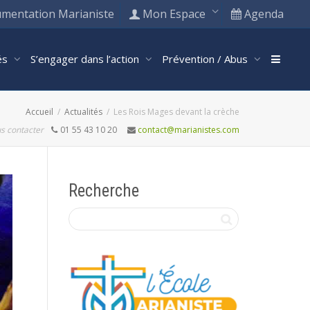
mentation Marianiste
Mon Espace
Agenda
tés
S’engager dans l’action
Prévention / Abus
Accueil
Actualités
Les Rois Mages devant la crèche
s contacter
01 55 43 10 20
contact@marianistes.com
Recherche