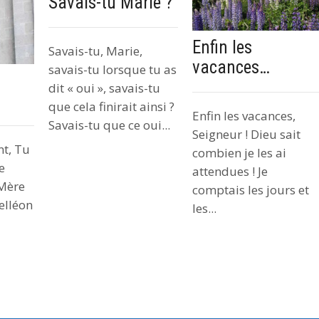
Savais-tu Marie ?
Enfin les
Savais-tu, Marie,
vacances…
savais-tu lorsque tu as
dit « oui », savais-tu
que cela finirait ainsi ?
Enfin les vacances,
Savais-tu que ce oui...
Seigneur ! Dieu sait
nt, Tu
combien je les ai
e
attendues ! Je
Mère
comptais les jours et
elléon
les...