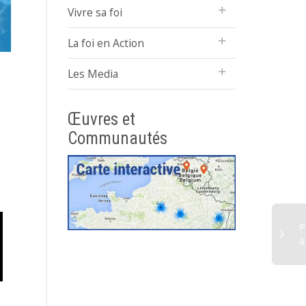
Vivre sa foi
La foi en Action
Les Media
Œuvres et
Communautés
P
à
Premiers vœux et
O
Retraite annuelle