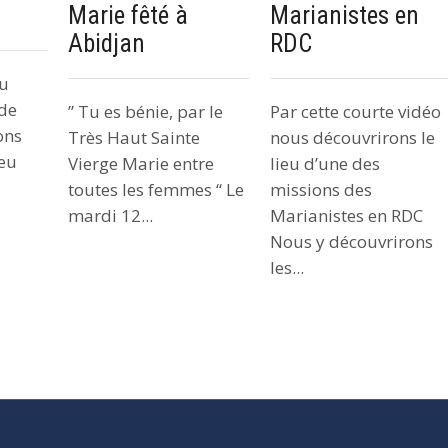
024
Marie fêté à
Marianistes en
Abidjan
RDC
du
de
” Tu es bénie, par le
Par cette courte vidéo
ons
Très Haut Sainte
nous découvrirons le
ieu
Vierge Marie entre
lieu d’une des
toutes les femmes “ Le
missions des
mardi 12...
Marianistes en RDC
Nous y découvrirons
les...