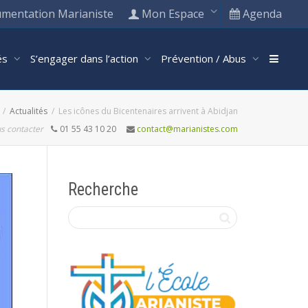
mentation Marianiste
Mon Espace
Agenda
tés
S’engager dans l’action
Prévention / Abus
Actualités
Les icônes du Bicentenaires arrivent à Abidjan
s contacter
01 55 43 10 20
contact@marianistes.com
Recherche