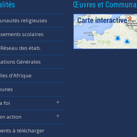
lités
Œuvres et Communa
nautés religieuses
ssements scolaires
 Réseau des étab.
ations Générales
les d’Afrique
jeunes
a foi
 en action
nts à télécharger