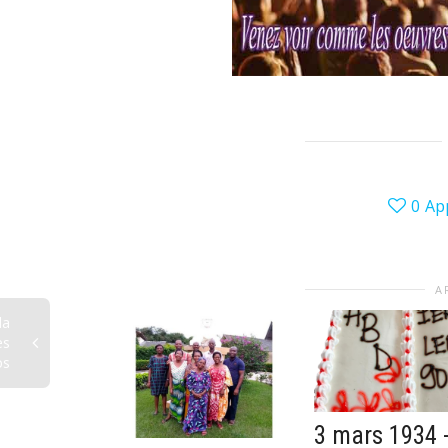
0
Ap
A
la
es
ps
3 mars 1934 