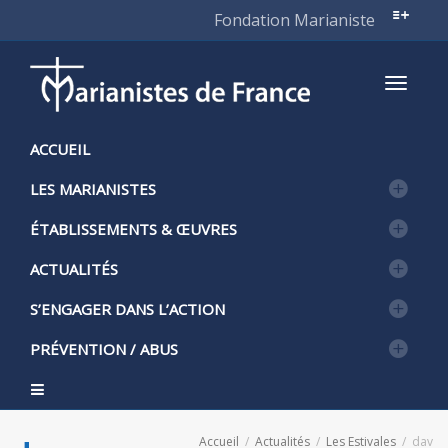
Fondation Marianiste
Active
ACCUEIL
LES MARIANISTES
naviga
ÉTABLISSEMENTS & ŒUVRES
ACTUALITÉS
S’ENGAGER DANS L’ACTION
PRÉVENTION / ABUS
Accueil
Actualités
Les Estivales
dav