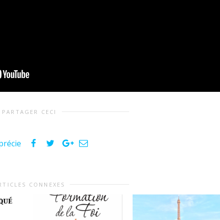
PARTAGER CECI
précie
RTICLES CONNEXES