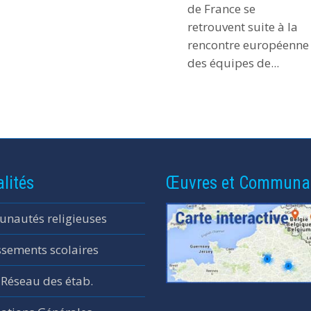
de France se
retrouvent suite à la
rencontre européenne
des équipes de...
lités
Œuvres et Communa
nautés religieuses
ssements scolaires
 Réseau des étab.