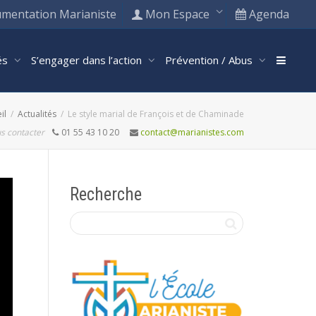
mentation Marianiste
Mon Espace
Agenda
tés
S’engager dans l’action
Prévention / Abus
il
Actualités
Le style marial de François et de Chaminade
s contacter
01 55 43 10 20
contact@marianistes.com
Recherche