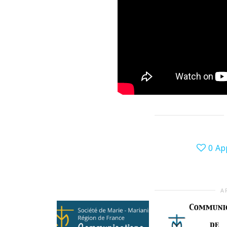
0
Ap
A