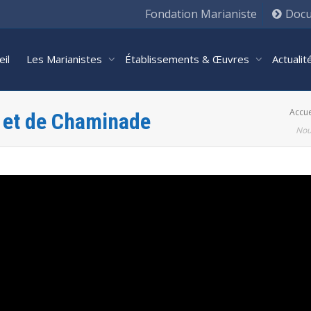
Fondation Marianiste
Docu
eil
Les Marianistes
Établissements & Œuvres
Actuali
Accue
s et de Chaminade
Nou