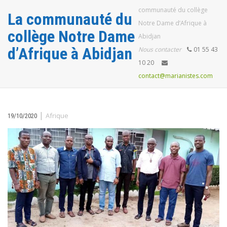
communauté du collège
La communauté du
Notre Dame d’Afrique à
collège Notre Dame
Abidjan
d’Afrique à Abidjan
Nous contacter
01 55 43
10 20
contact@marianistes.com
|
Afrique
19/10/2020