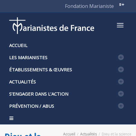
Fondation Marianiste
Active
ACCUEIL
LES MARIANISTES
naviga
ÉTABLISSEMENTS & ŒUVRES
ACTUALITÉS
S’ENGAGER DANS L’ACTION
PRÉVENTION / ABUS
Accueil
Actualités
Dieu et la science