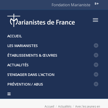
Fondation Marianiste
Active
ACCUEIL
LES MARIANISTES
naviga
ÉTABLISSEMENTS & ŒUVRES
ACTUALITÉS
S’ENGAGER DANS L’ACTION
PRÉVENTION / ABUS
Accueil
Actualités
Avec les jeunes en