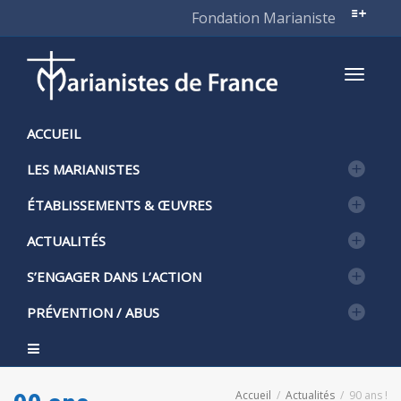
Fondation Marianiste
Active
ACCUEIL
LES MARIANISTES
naviga
ÉTABLISSEMENTS & ŒUVRES
ACTUALITÉS
S’ENGAGER DANS L’ACTION
PRÉVENTION / ABUS
Accueil
Actualités
90 ans !